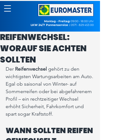
Montag - Freitag:
09:00 - 18:00 Uhr
LKW 24/7 Pannenservice :
0571 - 829 453 00
REIFENWECHSEL:
WORAUF SIE ACHTEN
SOLLTEN
Der 
Reifenwechsel
 gehört zu den 
wichtigsten Wartungsarbeiten am Auto. 
Egal ob saisonal von Winter- auf 
Sommerreifen oder bei abgefahrenem 
Profil – ein rechtzeitiger Wechsel 
erhöht Sicherheit, Fahrkomfort und 
spart sogar Kraftstoff.
WANN SOLLTEN REIFEN 