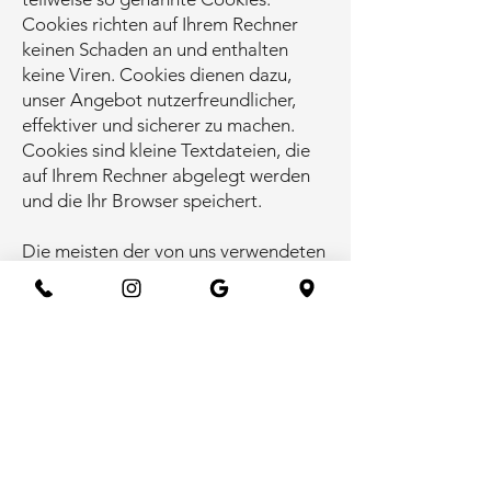
Cookies richten auf Ihrem Rechner
keinen Schaden an und enthalten
keine Viren. Cookies dienen dazu,
unser Angebot nutzerfreundlicher,
effektiver und sicherer zu machen.
Cookies sind kleine Textdateien, die
auf Ihrem Rechner abgelegt werden
und die Ihr Browser speichert.
Die meisten der von uns verwendeten
Cookies sind so genannte “Session-
Cookies”. Sie werden nach Ende Ihres
Besuchs automatisch gelöscht.
Andere Cookies bleiben auf Ihrem
Endgerät gespeichert bis Sie diese
löschen. Diese Cookies ermöglichen
es uns, Ihren Browser beim nächsten
Besuch wiederzuerkennen.