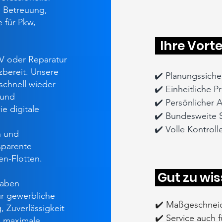
e Betreuung,
 für Pkw,
Ihre Vorte
ÜV oder Reparatur
zbereit. Unsere
✔️ Planungssicher
 schnell wieder
✔️ Einheitliche 
 und
✔️ Persönlicher 
e digitale
✔️ Bundesweite 
✔️ Volle Kontrol
n und
sparente
n-Flotten.
Gut zu wi
gaben
ür gewerbliche
✔️ Maßgeschneid
, Zuverlässigkeit
✔️ Service auch 
s: maximale