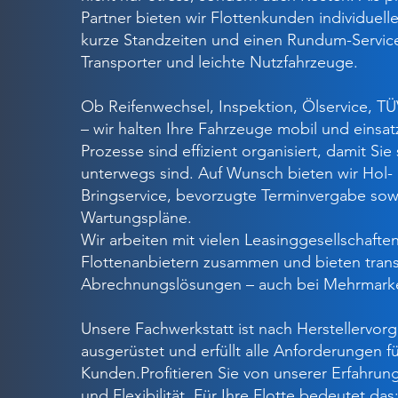
Partner bieten wir Flottenkunden individuell
kurze Standzeiten und einen Rundum-Service
Transporter und leichte Nutzfahrzeuge.
Ob Reifenwechsel, Inspektion, Ölservice, T
– wir halten Ihre Fahrzeuge mobil und einsat
Prozesse sind effizient organisiert, damit Sie
unterwegs sind. Auf Wunsch bieten wir Hol-
Bringservice, bevorzugte Terminvergabe sowi
Wartungspläne.
Wir arbeiten mit vielen Leasinggesellschafte
Flottenanbietern zusammen und bieten tran
Abrechnungslösungen – auch bei Mehrmarke
Unsere Fachwerkstatt ist nach Herstellervor
ausgerüstet und erfüllt alle Anforderungen f
Kunden.
Profitieren Sie von unserer Erfahrung
und Flexibilität. Für Ihre Flotte bedeutet da