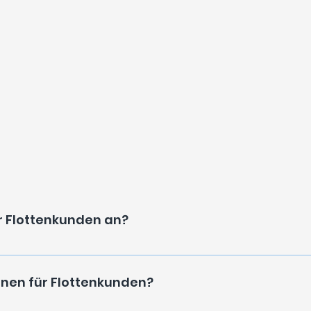
ÄUFIGE FRAG
ür Flottenkunden an?
 mit mehreren Fahrzeugen – z. B. Lieferdienste, Bauunternehm
ionen für Flottenkunden?
pektionen