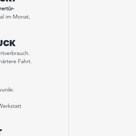
rertür-
al im Monat, 
UCK
itverbrauch.
ärtere Fahrt.
wurde.
Werkstatt 
 