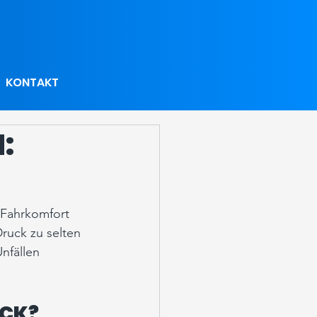
KONTAKT
:
n Fahrkomfort 
ruck zu selten 
nfällen 
UCK?