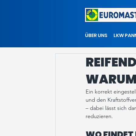
ÜBER UNS
LKW PAN
REIFEN
WARUM 
Ein korrekt eingestell
und den Kraftstoffve
– dabei lässt sich d
reduzieren.
WO FINDET