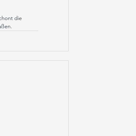
chont die 
aßen.