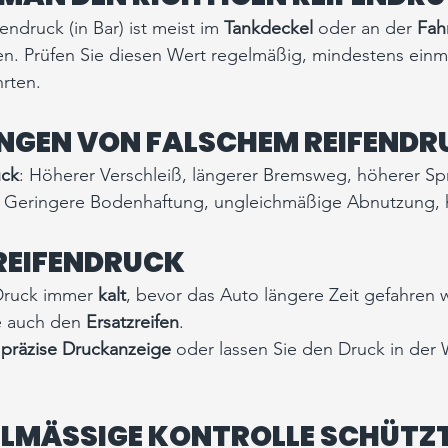
ndruck (in Bar) ist meist im 
Tankdeckel
 oder an der 
Fah
n. Prüfen Sie diesen Wert regelmäßig, mindestens einm
rten.
GEN VON FALSCHEM REIFENDR
uck
: Höherer Verschleiß, längerer Bremsweg, höherer Spr
: Geringere Bodenhaftung, ungleichmäßige Abnutzung, h
 REIFENDRUCK
Druck immer 
kalt
, bevor das Auto längere Zeit gefahren 
e auch den 
Ersatzreifen
.
 
präzise Druckanzeige
 oder lassen Sie den Druck in der 
ELMÄSSIGE KONTROLLE SCHÜTZT