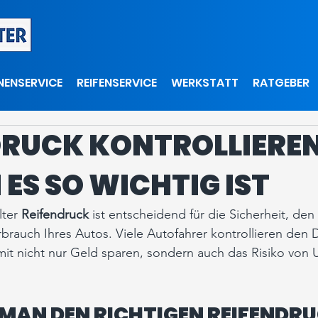
NENSERVICE
REIFENSERVICE
WERKSTATT
RATGEBER
DRUCK KONTROLLIEREN
ES SO WICHTIG IST
ter 
Reifendruck
 ist entscheidend für die Sicherheit, de
rbrauch Ihres Autos. Viele Autofahrer kontrollieren den D
amit nicht nur Geld sparen, sondern auch das Risiko von U
 MAN DEN RICHTIGEN REIFENDR