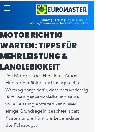
Montag - Freitag:
09:00 - 18:00 Uhr
LKW 24/7 Pannenservice :
0571 - 829 453 00
MOTOR RICHTIG
WARTEN: TIPPS FÜR
MEHR LEISTUNG &
LANGLEBIGKEIT
Der Motor ist das Herz Ihres Autos. 
Eine regelmäßige und fachgerechte 
Wartung sorgt dafür, dass er zuverlässig 
läuft, weniger verschleißt und seine 
volle Leistung entfalten kann. Wer 
einige Grundregeln beachtet, spart 
Kosten und erhöht die Lebensdauer 
des Fahrzeugs.